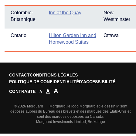
Colombie-
Inn at the Quay
New
Britannique
Westminster
Ontario
Hilton Garden Inn and
Ottawa
Homewood Suites
CONTACT
CONDITIONS LÉGALES
POLITIQUE DE CONFIDENTIALITÉ
D’ACCESSIBILITÉ
A
A
CONTRASTE
A
© 2026 Morguard Morguard, le logo Morguard et le dessin M sont
déposés auprès du Bureau des brevets et des marques des États-Unis et
sont des marques déposées au Canada.
Morguard Investments Limited, Brokerage